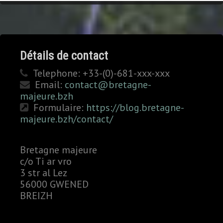
Détails de contact
Telephone:
+33-(0)-681-xxx-xxx
Email:
contact@bretagne-
majeure.bzh
Formulaire:
https://blog.bretagne-
majeure.bzh/contact/
Bretagne majeure
c/o Ti ar vro
3 str al Lez
56000 GWENED
BREIZH